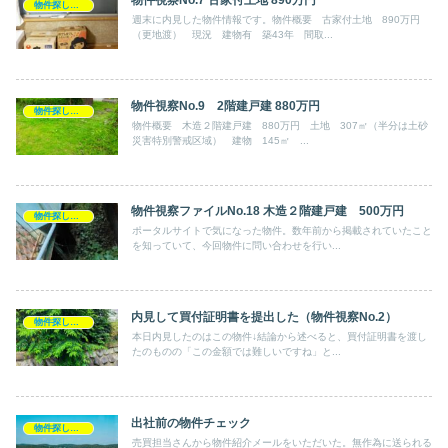
物件探し・内見記録
週末に内見した物件情報です。物件概要 古家付土地 890万円
（更地渡） 現況 建物有 築43年 間取...
物件視察No.9 2階建戸建 880万円
物件探し・内見記録
物件概要 木造２階建戸建 880万円 土地 307㎡（半分は土砂
災害特別警戒区域） 建物 145㎡ ...
物件視察ファイルNo.18 木造２階建戸建 500万円
物件探し・内見記録
ポータルサイトで気になった物件。数年前から掲載されていたこと
を知っていて、今回物件に問い合わせを行い...
内見して買付証明書を提出した（物件視察No.2）
物件探し・内見記録
本日内見したのはこの物件↓結論から述べると、買付証明書を渡し
たのものの「この金額では難しいですね」と...
出社前の物件チェック
物件探し・内見記録
売買担当さんから物件紹介メールをいただいた。無作為に送られる