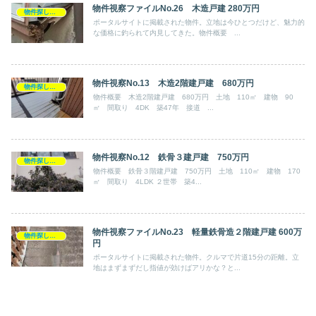
物件視察ファイルNo.26 木造戸建 280万円
物件探し・内見記録
ポータルサイトに掲載された物件。立地は今ひとつだけど、魅力的
な価格に釣られて内見してきた。物件概要 ...
物件視察No.13 木造2階建戸建 680万円
物件探し・内見記録
物件概要 木造2階建戸建 680万円 土地 110㎡ 建物 90
㎡ 間取り 4DK 築47年 接道 ...
物件視察No.12 鉄骨３建戸建 750万円
物件探し・内見記録
物件概要 鉄骨３階建戸建 750万円 土地 110㎡ 建物 170
㎡ 間取り 4LDK ２世帯 築4...
物件視察ファイルNo.23 軽量鉄骨造２階建戸建 600万
物件探し・内見記録
円
ポータルサイトに掲載された物件。クルマで片道15分の距離。立
地はまずまずだし指値が効けばアリかな？と...