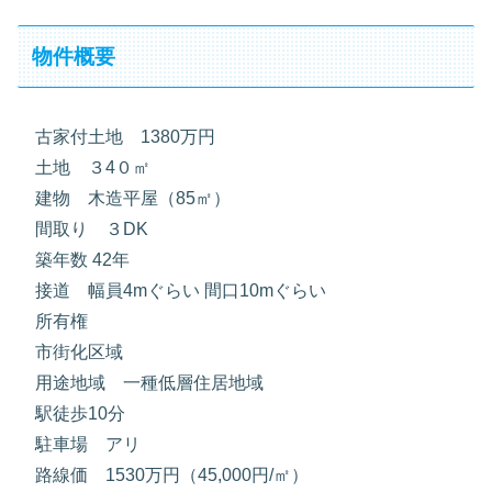
物件概要
古家付土地 1380万円
土地 ３4０㎡
建物 木造平屋（85㎡）
間取り ３DK
築年数 42年
接道 幅員4mぐらい 間口10mぐらい
所有権
市街化区域
用途地域 一種低層住居地域
駅徒歩10分
駐車場 アリ
路線価 1530万円（45,000円/㎡）