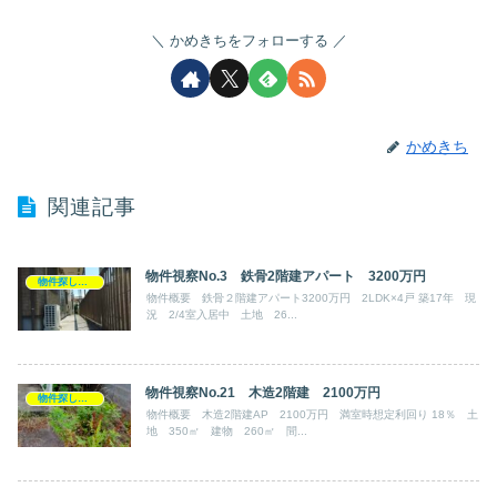
かめきちをフォローする
かめきち
関連記事
物件視察No.3 鉄骨2階建アパート 3200万円
物件探し・内見記録
物件概要 鉄骨２階建アパート3200万円 2LDK×4戸 築17年 現
況 2/4室入居中 土地 26...
物件視察No.21 木造2階建 2100万円
物件探し・内見記録
物件概要 木造2階建AP 2100万円 満室時想定利回り 18％ 土
地 350㎡ 建物 260㎡ 間...