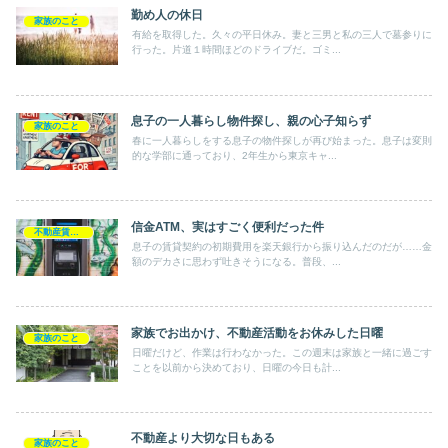
勤め人の休日
家族のこと
有給を取得した。久々の平日休み。妻と三男と私の三人で墓参りに
行った。片道１時間ほどのドライブだ。ゴミ...
息子の一人暮らし物件探し、親の心子知らず
家族のこと
春に一人暮らしをする息子の物件探しが再び始まった。息子は変則
的な学部に通っており、2年生から東京キャ...
信金ATM、実はすごく便利だった件
不動産賃貸業
息子の賃貸契約の初期費用を楽天銀行から振り込んだのだが……金
額のデカさに思わず吐きそうになる。普段、...
家族でお出かけ、不動産活動をお休みした日曜
家族のこと
日曜だけど、作業は行わなかった。この週末は家族と一緒に過ごす
ことを以前から決めており、日曜の今日も計...
不動産より大切な日もある
家族のこと