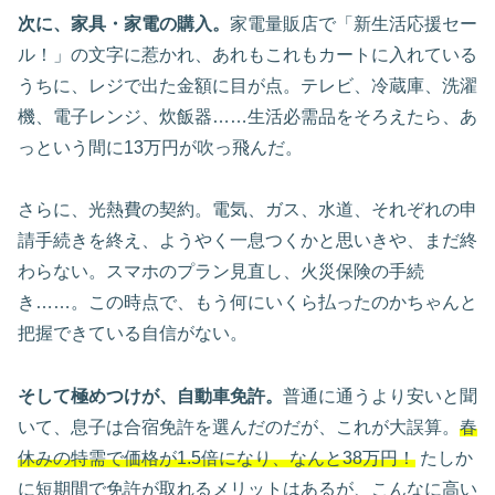
次に、家具・家電の購入。
家電量販店で「新生活応援セー
ル！」の文字に惹かれ、あれもこれもカートに入れている
うちに、レジで出た金額に目が点。テレビ、冷蔵庫、洗濯
機、電子レンジ、炊飯器……生活必需品をそろえたら、あ
っという間に13万円が吹っ飛んだ。
さらに、光熱費の契約。電気、ガス、水道、それぞれの申
請手続きを終え、ようやく一息つくかと思いきや、まだ終
わらない。スマホのプラン見直し、火災保険の手続
き……。この時点で、もう何にいくら払ったのかちゃんと
把握できている自信がない。
そして極めつけが、自動車免許。
普通に通うより安いと聞
いて、息子は合宿免許を選んだのだが、これが大誤算。
春
休みの特需で価格が1.5倍になり、なんと38万円！
たしか
に短期間で免許が取れるメリットはあるが、こんなに高い