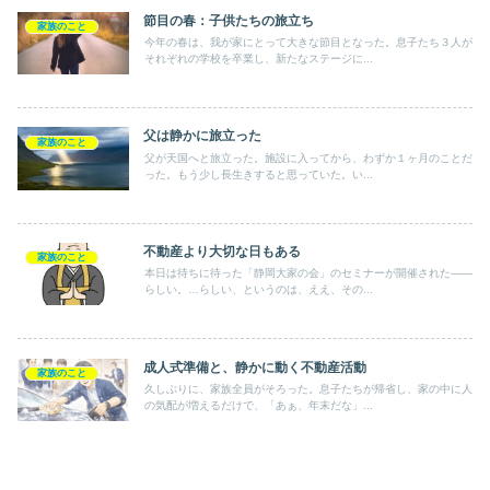
節目の春：子供たちの旅立ち
家族のこと
今年の春は、我が家にとって大きな節目となった。息子たち３人が
それぞれの学校を卒業し、新たなステージに...
父は静かに旅立った
家族のこと
父が天国へと旅立った。施設に入ってから、わずか１ヶ月のことだ
った。もう少し長生きすると思っていた。い...
不動産より大切な日もある
家族のこと
本日は待ちに待った「静岡大家の会」のセミナーが開催された――
らしい。…らしい、というのは、ええ、その...
成人式準備と、静かに動く不動産活動
家族のこと
久しぶりに、家族全員がそろった。息子たちが帰省し、家の中に人
の気配が増えるだけで、「あぁ、年末だな」...