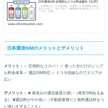
日本通信SIM 合理的なスマホ料金誕生【公式】
「お客様にとっての合理性」を追求した日本通信SIMは、
分かりやすく、安心できて、納得感のある料金ラインナッ
プです。1GB...
www.nihontsushin.com
日本通信SIMのメリットとデメリット
メリット：
✅ 圧倒的なコスパ！ ✅ 使った分だけのシンプ
ル料金体系 ✅ 通話SIM対応 ✅ ドコモ回線なのでエリアが
広い
デメリット：
❌ 昼休みの通信速度が遅い（格安SIMあるあ
る） ❌通話料がやや高い（不動産業務だと無料通話枠をつ
い使いすぎることも）