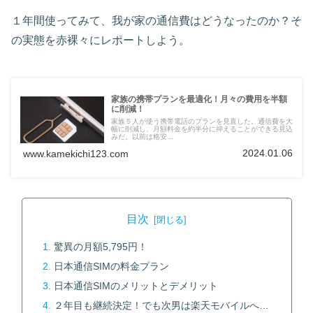
１年間使ってみて、我が家の通信費はどうなったのか？そ
の実態を赤裸々にレポートしよう。
家族の携帯プランを最適化！月々の費用を半額
に削減！
家族５人が使う携帯電話のプランを見直した。通信費を大
幅に削減し、月額料金を約半分に抑えることができる見込
みだ。以前は格安...
2024.01.06
www.kamekichi123.com
目次
驚異の月額5,795円！
日本通信SIMの料金プラン
日本通信SIMのメリットとデメリット
２年目も継続決定！でも次男は楽天モバイルへ…