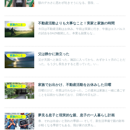
額のデカさに思わず吐きそうになる。普段、...
不動産活動よりも大事なこと！実家と家族の時間
家族のこと
今日は不動産活動はお休み。午前は実家に行き、午後はエスパルス
の試合をDAZN観戦した。本業も副業もな...
父は静かに旅立った
家族のこと
父が天国へと旅立った。施設に入ってから、わずか１ヶ月のことだ
った。もう少し長生きすると思っていた。い...
家族でお出かけ、不動産活動をお休みした日曜
家族のこと
日曜だけど、作業は行わなかった。この週末は家族と一緒に過ごす
ことを以前から決めており、日曜の今日も計...
夢見る息子と現実的な親、息子の一人暮らし計画
家族のこと
春、それは出会いと別れの季節── そして、新生活準備で親の財布
が軽くなる季節でもある。我が家の次男も...