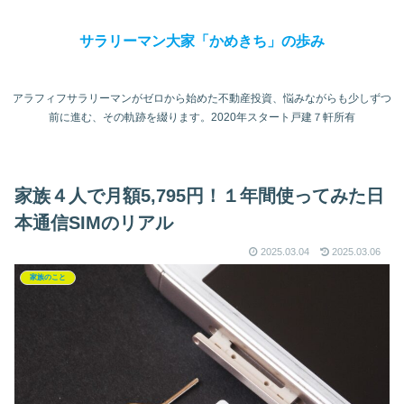
サラリーマン大家「かめきち」の歩み
アラフィフサラリーマンがゼロから始めた不動産投資、悩みながらも少しずつ
前に進む、その軌跡を綴ります。2020年スタート戸建７軒所有
家族４人で月額5,795円！１年間使ってみた日
本通信SIMのリアル
2025.03.04
2025.03.06
家族のこと