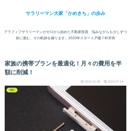
サラリーマン大家「かめきち」の歩み
アラフィフサラリーマンがゼロから始めた不動産投資、悩みながらも少しずつ
前に進む、その軌跡を綴ります。2020年スタート戸建７軒所有
家族の携帯プランを最適化！月々の費用を半
額に削減！
2024.01.06
2024.07.16
雑記