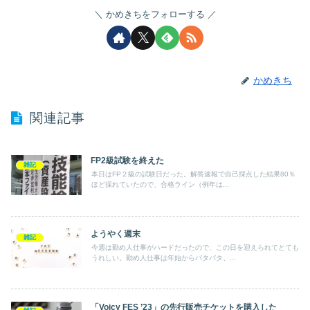
かめきちをフォローする
かめきち
関連記事
FP2級試験を終えた
雑記
本日はFP２級の試験日だった。解答速報で自己採点した結果80％
ほど採れていたので、合格ライン（例年は...
ようやく週末
雑記
今週は勤め人仕事がハードだったので、この日を迎えられてとても
うれしい。勤め人仕事は年始からバタバタ、...
「Voicy FES ’23」の先行販売チケットを購入した