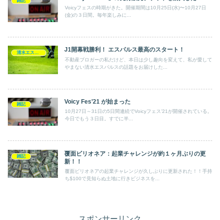
雑記
Voicyフェスの時期がきた。開催期間は10月25日(水)〜10月27日
(金)の３日間。毎年楽しみに...
J1開幕戦勝利！ エスパルス最高のスタート！
清水エスパルス
不動産ブロガーの私だけど、本日は少し趣向を変えて、私が愛して
やまない清水エスパルスの話題をお届けした...
Voicy Fes’21 が始まった
雑記
10月27日～31日の5日間連続でVoicyフェス’21が開催されている。
今日でもう３日目。すでに半...
覆面ビリオネア：起業チャレンジが約１ヶ月ぶりの更
雑記
新！！
覆面ビリオネアの起業チャレンジが久しぶりに更新された！！手持
ち$100で見知らぬ土地に行きビジネスを...
スポンサーリンク