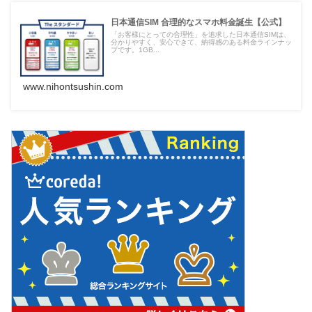
日本通信SIM 合理的なスマホ料金誕生【公式】
「お客様にとっての合理性」を追求した日本通信SIMは、
分かりやすく、安心できて、納得感のある料金ラインナッ
プです。1GB...
www.nihontsushin.com