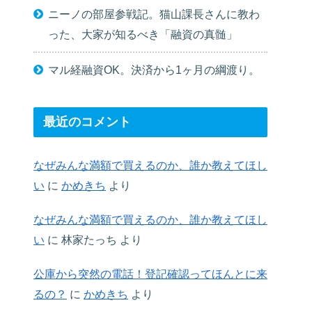
ニーノの部屋参戦記。猫山課長さんに教わ
った、大家が知るべき「融資の真髄」
マル経融資OK。決済から1ヶ月の綱渡り。
最近のコメント
なぜみんな満額で買えるのか、誰か教えてほし
い
に
かめきち
より
なぜみんな満額で買えるのか、誰か教えてほし
い
に
林家たっち
より
公庫から突然の電話！登記確認ってほんとに来
るの？
に
かめきち
より