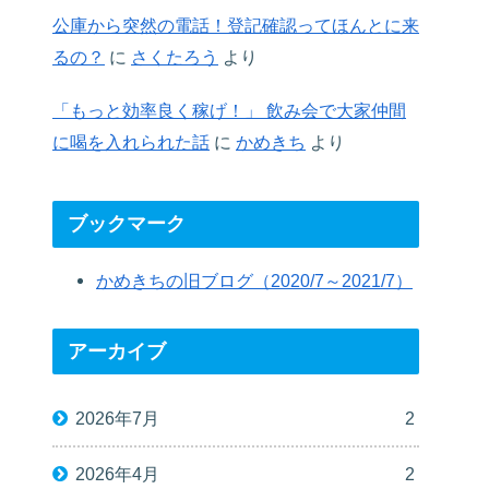
公庫から突然の電話！登記確認ってほんとに来
るの？
に
さくたろう
より
「もっと効率良く稼げ！」 飲み会で大家仲間
に喝を入れられた話
に
かめきち
より
ブックマーク
かめきちの旧ブログ（2020/7～2021/7）
アーカイブ
2026年7月
2
2026年4月
2