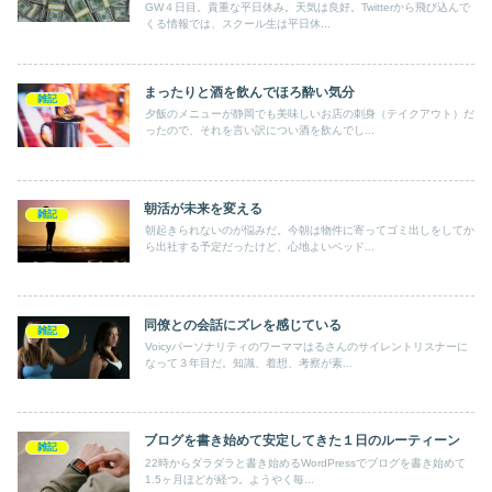
GW４日目。貴重な平日休み。天気は良好。Twitterから飛び込んで
くる情報では、スクール生は平日休...
まったりと酒を飲んでほろ酔い気分
雑記
夕飯のメニューが静岡でも美味しいお店の刺身（テイクアウト）だ
ったので、それを言い訳につい酒を飲んでし...
朝活が未来を変える
雑記
朝起きられないのが悩みだ。今朝は物件に寄ってゴミ出しをしてか
ら出社する予定だったけど、心地よいベッド...
同僚との会話にズレを感じている
雑記
Voicyパーソナリティのワーママはるさんのサイレントリスナーに
なって３年目だ。知識、着想、考察が素...
ブログを書き始めて安定してきた１日のルーティーン
雑記
22時からダラダラと書き始めるWordPressでブログを書き始めて
1.5ヶ月ほどが経つ。ようやく毎...