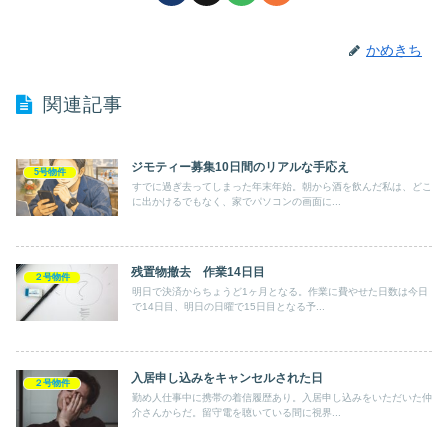
かめきち
関連記事
ジモティー募集10日間のリアルな手応え
5号物件
すでに過ぎ去ってしまった年末年始。朝から酒を飲んだ私は、どこ
に出かけるでもなく、家でパソコンの画面に...
残置物撤去 作業14日目
２号物件
明日で決済からちょうど1ヶ月となる。作業に費やせた日数は今日
で14日目、明日の日曜で15日目となる予...
入居申し込みをキャンセルされた日
２号物件
勤め人仕事中に携帯の着信履歴あり。入居申し込みをいただいた仲
介さんからだ。留守電を聴いている間に視界...