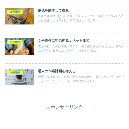
絨毯を解体して廃棄
２号物件
最後の残置物となった絨毯。ジモティーでも引取先が見つからなか
った絨毯。汚れても良い作業場所として、リ...
２号物件に初の内見：ペット希望
２号物件
電話があったのは午後１時すぎ。仲介担当さんからだった。猫ちゃ
ん２匹がいる方なんですが、ペットOKであ...
週末の作業計画を考える
２号物件
金曜の夜は好きだ。自宅で酒を飲みながら、週末に何をやろうか？
と考えていた。シャッター交換や塗装もした...
スポンサーリンク