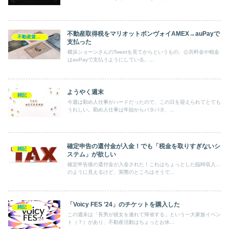
不動産取得税をマリオットボンヴォイAMEX→auPayで
不動産賃貸業
支払った
横浜ショーンさんのTweetを見てからというもの、公共料金や税金
はauPayで支払うようにしている。...
ようやく週末
雑記
今週は勤め人仕事がハードだったので、この日を迎えられてとても
うれしい。勤め人仕事は年始からバタバタ、...
確定申告の還付金が入金！でも「税金を取りすぎないシ
雑記
ステム」が欲しい
確定申告後の還付金が入金された！これはちょっとした臨時収入…
のように見えるけど、実際のところはそうで...
「Voicy FES ’24」のチケットを購入した
雑記
この週末は「長男が彼女を連れて帰省する」という一大家族イベン
ト（？）があり、不動産活動はちょっとお休...