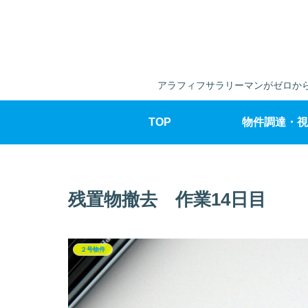
アラフィフサラリーマンがゼロから
TOP
物件調達・視
残置物撤去 作業14日目
２号物件