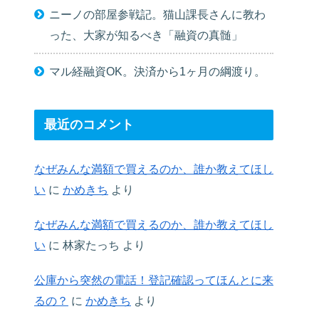
ニーノの部屋参戦記。猫山課長さんに教わ
った、大家が知るべき「融資の真髄」
マル経融資OK。決済から1ヶ月の綱渡り。
最近のコメント
なぜみんな満額で買えるのか、誰か教えてほし
い
に
かめきち
より
なぜみんな満額で買えるのか、誰か教えてほし
い
に
林家たっち
より
公庫から突然の電話！登記確認ってほんとに来
るの？
に
かめきち
より