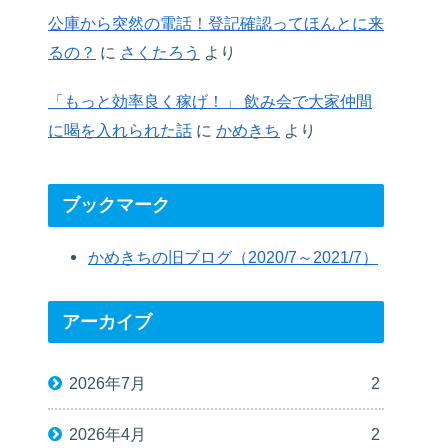
公庫から突然の電話！登記確認ってほんとに来
るの？
に
さくたろう
より
「もっと効率良く稼げ！」 飲み会で大家仲間
に喝を入れられた話
に
かめきち
より
ブックマーク
かめきちの旧ブログ（2020/7～2021/7）
アーカイブ
2026年7月
2
2026年4月
2