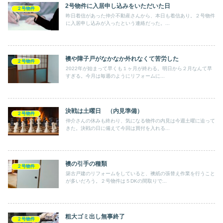
2号物件に入居申し込みをいただいた日
２号物件
昨日着信があった仲介不動産さんから、本日も着信あり。２号物件
に入居申し込みが入ったという連絡だった。...
襖や障子戸がなかなか外れなくて苦労した
２号物件
2022年が始まって早くも１ヶ月が終わる。明日から２月なんて早
すぎる。今月は毎週のようにリフォームに...
決戦は土曜日 （内見準備）
２号物件
仲介さんの休みも終わり、気になる物件の内見は今週土曜に迫って
きた。決戦の日に備えて今回は買付を入れる...
襖の引手の種類
２号物件
築古戸建のリフォームをしていると、襖紙の張替え作業を行うこと
が多いだろう。２号物件は５DKの間取りで...
粗大ゴミ出し無事終了
２号物件