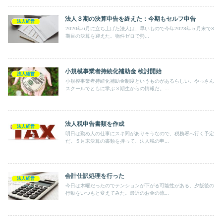
法人３期の決算申告を終えた：今期もセルフ申告
法人経営
2020年6月に立ち上げた法人は、早いもので今年2023年５月末で3
期目の決算を迎えた。物件ゼロで勢...
小規模事業者持続化補助金 検討開始
法人経営
小規模事業者持続化補助金制度というものがあるらしい。やっさん
スクールでともに学ぶ３期生からの情報だ。...
法人税申告書類を作成
法人経営
明日は勤め人の仕事にスキ間がありそうなので、税務署へ行く予定
だ。５月末決算の書類を持って、法人税の申...
会計仕訳処理を行った
法人経営
今日は木曜だったのでテンションが下がる可能性がある。夕飯後の
行動をいつもと変えてみた。最近のお金の流...