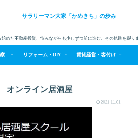
サラリーマン大家「かめきち」の歩み
始めた不動産投資、悩みながらも少しずつ前に進む、その軌跡を綴りま
察
リフォーム・DIY
賃貸経営・客付け
 オンライン居酒屋
2021.11.01