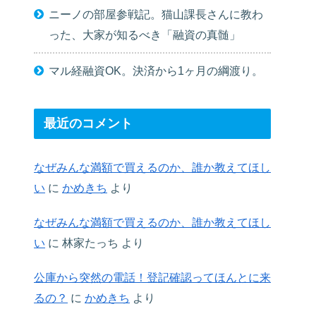
ニーノの部屋参戦記。猫山課長さんに教わ
った、大家が知るべき「融資の真髄」
マル経融資OK。決済から1ヶ月の綱渡り。
最近のコメント
なぜみんな満額で買えるのか、誰か教えてほし
い
に
かめきち
より
なぜみんな満額で買えるのか、誰か教えてほし
い
に
林家たっち
より
公庫から突然の電話！登記確認ってほんとに来
るの？
に
かめきち
より