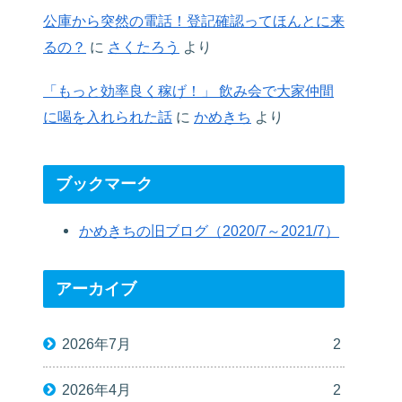
公庫から突然の電話！登記確認ってほんとに来
るの？
に
さくたろう
より
「もっと効率良く稼げ！」 飲み会で大家仲間
に喝を入れられた話
に
かめきち
より
ブックマーク
かめきちの旧ブログ（2020/7～2021/7）
アーカイブ
2026年7月
2
2026年4月
2