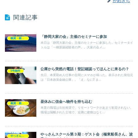
かめきち
関連記事
「静岡大家の会」主催のセミナーに参加
融資・銀行開拓
本日は「静岡大家の会」主催のセミナーに参加した。セミナータイ
トルは「一棟新築経験者の声」。大家の会メ...
公庫から突然の電話！登記確認ってほんとに来るの？
5号物件
先日、本業勤め人仕事の合間にスマホが鳴った。表示された発信元
は「日本政策金融公庫」。「え、なに⁉ ま...
昼休みに信金へ物件を持ち込む
融資・銀行開拓
本業の職場は出社推奨で、リモートワークがあまり歓迎されない。
職場は隔離された立地で、近隣に建物はなく...
やっさんスクール第３期：ゲスト会（極東船長さん、波
やっさんスクール