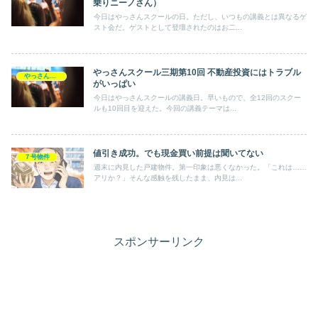
乗りニーノさん）
今日はやっさんスクールの日。ただし、いつもの講義とは異なるゲ
スト会だ。ゲストとして登壇されたのはお二...
やっさんスクール三期第10回 不動産投資にはトラブル
やっさんスクール
がいっぱい
今日はやっさんスクールの講義日。早いもので、全12回のスクー
ルも10回目を迎えた。今回の講義テーマは...
値引き成功。でも現金買い前提は聞いてない
７号物件
週末に内見した戸建物件。第一印象は悪くなかった。「これは……
アリか？」そんな感触を残したまま、内見は...
スポンサーリンク