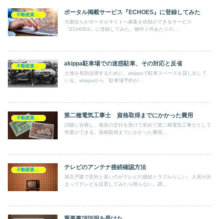
ポータル掲載サービス『ECHOES』に登録してみた
不動産賃貸業
大家自らがポータルサイトへ募集を依頼ができるサービス
『ECHOES』に登録してみた。物件１件あたりの...
akippa駐車場での迷惑駐車、その対応と反省
不動産賃貸業
土地を有効活用するために、akippaで駐車スペースを貸し出して
いる。akippaから「駐車場予約が...
第二種電気工事士 資格取得までにかかった費用
不動産賃貸業
試験に合格し、免状の交付を受けて初めて第二種電気工事士として
作業ができる。資格取得までにかかった費用...
テレビのアンテナ接続確認方法
不動産賃貸業
築古戸建で意外と多いのがテレビの接続トラブルらしい。入居が決
まってテレビを設置してみたら映らない。調...
重要事項説明を受けた