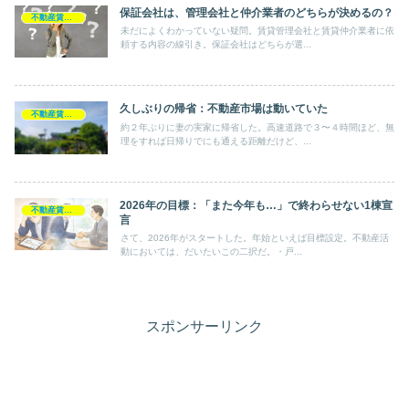
保証会社は、管理会社と仲介業者のどちらが決めるの？
不動産賃貸業
未だによくわかっていない疑問。賃貸管理会社と賃貸仲介業者に依
頼する内容の線引き。保証会社はどちらが選...
久しぶりの帰省：不動産市場は動いていた
不動産賃貸業
約２年ぶりに妻の実家に帰省した。高速道路で３〜４時間ほど、無
理をすれば日帰りでにも通える距離だけど、...
2026年の目標：「また今年も…」で終わらせない1棟宣
不動産賃貸業
言
さて、2026年がスタートした。年始といえば目標設定。不動産活
動においては、だいたいこの二択だ。・戸...
スポンサーリンク