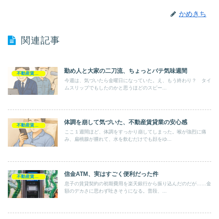
かめきち
関連記事
勤め人と大家の二刀流、ちょっとバテ気味週間
不動産賃貸業
今週は、気づいたら金曜日になっていた。え、もう終わり？ タイ
ムスリップでもしたのかと思うほどのスピー...
体調を崩して気づいた、不動産賃貸業の安心感
不動産賃貸業
ここ１週間ほど、体調をすっかり崩してしまった。喉が強烈に痛
み、扁桃腺が腫れて、水を飲むだけでも顔をゆ...
信金ATM、実はすごく便利だった件
不動産賃貸業
息子の賃貸契約の初期費用を楽天銀行から振り込んだのだが……金
額のデカさに思わず吐きそうになる。普段、...