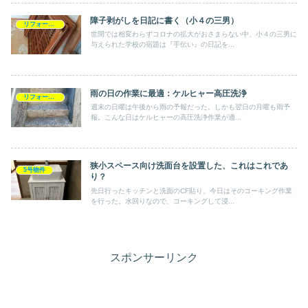
障子剥がしを日記に書く（小４の三男）
リフォーム・DIY
世間では相変わらずコロナの拡大がおさまらない中、小４の三男に
与えられた学校の宿題は『手伝い』の日記を...
雨の日の作業に最適：ケルヒャー高圧洗浄
リフォーム・DIY
週末の日曜は午後から雨の予報だった。しかも翌日の月曜も雨予
報。こんな日はケルヒャーの高圧洗浄作業が適...
狭小スペース向け洗面台を設置した、これはこれであ
5号物件
り？
先日行ったキッチンと洗面のCF貼り、今日はそのコーキング作業
を行った。水回りなので、コーキングして浸...
スポンサーリンク