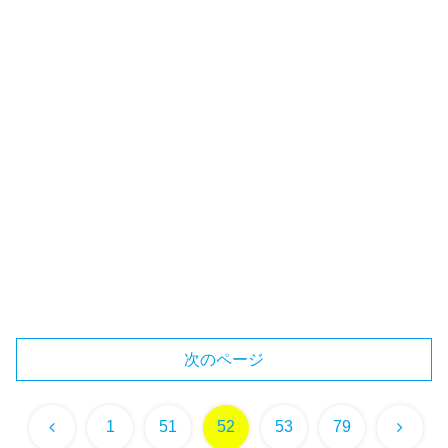
次のページ
前
次
1
51
52
53
79