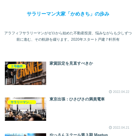
サラリーマン大家「かめきち」の歩み
アラフィフサラリーマンがゼロから始めた不動産投資、悩みながらも少しずつ
前に進む、その軌跡を綴ります。2020年スタート戸建７軒所有
家賃設定を見直すべきか
２号物件
2022.04.22
東京出張：ひさびさの満員電車
サラリーマンライフ
2022.04.21
やっさんスクール第３期 Meetup