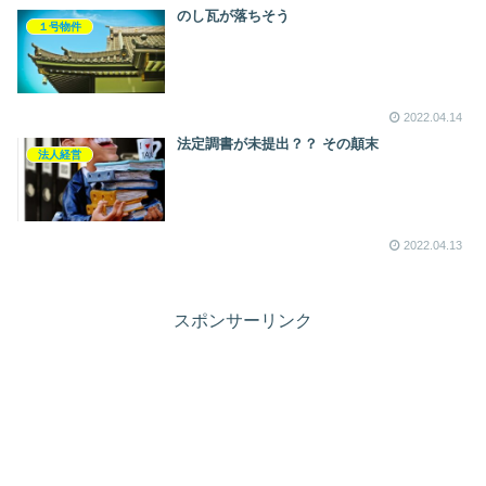
のし瓦が落ちそう
１号物件
2022.04.14
法定調書が未提出？？ その顛末
法人経営
2022.04.13
スポンサーリンク