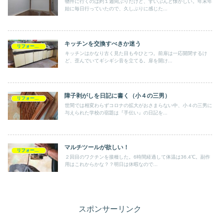
物件に行くのは約１週間ぶりだけど、ずいぶんと懐かしい。年末年
始に毎日行っていたので、久しぶりに感じた...
キッチンを交換すべきか迷う
リフォーム・DIY
キッチンはかなり古く見た目も今ひとつ。前扉は一応開閉するけ
ど、歪んでいてギシギシ音を立てる。扉を開け...
障子剥がしを日記に書く（小４の三男）
リフォーム・DIY
世間では相変わらずコロナの拡大がおさまらない中、小４の三男に
与えられた学校の宿題は『手伝い』の日記を...
マルチツールが欲しい！
リフォーム・DIY
２回目のワクチンを接種した。6時間経過して体温は36.4℃。副作
用はこれからかな？？明日は休暇なので...
スポンサーリンク