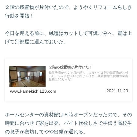
２階の残置物が片付いたので、ようやくリフォームらしき
行動を開始！
今日を迎える前に、絨毯はカットして可燃ごみへ、畳は上
げて別部屋に運んでおいた。
２階の残置物が片付いた！
物件決済から２ヶ月が経ち、ようやく２階の残置物が片付
いた。２ヶ月は長いと感じるけど、残置物撤去費用の業者
見積は60万円だ...
2021.11.20
www.kamekichi123.com
ホームセンターの資材館は８時オープンだったので、その
時間に合わせて家を出発。バイト代欲しさで手伝う高校生
の息子が寝坊してやや出発が遅れる。