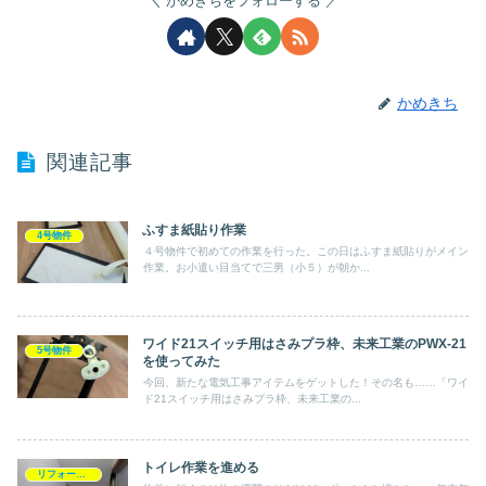
かめきちをフォローする
かめきち
関連記事
ふすま紙貼り作業
4号物件
４号物件で初めての作業を行った。この日はふすま紙貼りがメイン
作業。お小遣い目当てで三男（小５）が朝か...
ワイド21スイッチ用はさみプラ枠、未来工業のPWX-21
5号物件
を使ってみた
今回、新たな電気工事アイテムをゲットした！その名も……「ワイ
ド21スイッチ用はさみプラ枠、未来工業の...
トイレ作業を進める
リフォーム・DIY