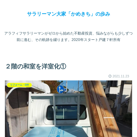
サラリーマン大家「かめきち」の歩み
アラフィフサラリーマンがゼロから始めた不動産投資、悩みながらも少しずつ
前に進む、その軌跡を綴ります。2020年スタート戸建７軒所有
２階の和室を洋室化①
2021.11.23
リフォーム・DIY