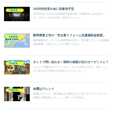
10/29渋谷党大会に初参加予定
不動産賃貸業
10月29日に行われる第四回渋谷党大会への参加申し込みを行っ
た。ワタクシは2020年に大家デビューし...
静岡県富士市の「空き家リフォーム支援補助金制度」
不動産賃貸業
物件検索を行っていたら静岡県富士市の「空き家リフォーム支援補
助金制度」が気になったので調べてみた。 ...
ネットで問い合わせ！昭和の借家が次のターゲットに？
不動産賃貸業
ついに５号物件のリフォームも「ゴールが見えてきた」感じ。ここ
まで来るのに何度も心が折れそうになった…...
金曜はウレシイ
不動産賃貸業
金曜はウレシイ。明日勤め人仕事がないと思うだけでハッピーだ。
宅飲みで酒を飲んで、いくら寄っても不安は...