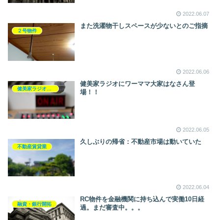
2022.06.07
また洗濯物干しスペースが少ないとのご指摘
２号物件
2022.06.06
健美家ラジオにワーママ大家はなさん登
健美家ラジオ・コラム
場！！
2022.06.05
久しぶりの帰省：不動産市場は動いていた
不動産賃貸業
2022.06.04
RC物件を金融機関に持ち込んで実働10日経
融資・銀行開拓
過。まだ審査中。。。