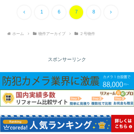
前
次
1
6
7
8
へ
へ
ホーム
物件アーカイブ
２号物件
スポンサーリンク