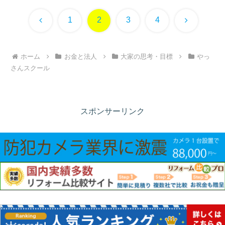
前
次
1
2
3
4
へ
へ
ホーム
お金と法人
大家の思考・目標
やっ
さんスクール
スポンサーリンク