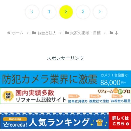
前
次
1
2
3
へ
へ
ホーム
お金と法人
大家の思考・目標
本
スポンサーリンク