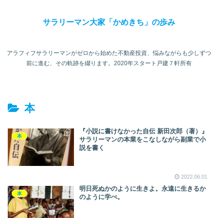
サラリーマン大家「かめきち」の歩み
アラフィフサラリーマンがゼロから始めた不動産投資、悩みながらも少しずつ
前に進む、その軌跡を綴ります。2020年スタート戸建７軒所有
本
『小説に書けなかった自伝 新田次郎（著）』
本
サラリーマンの本業をこなしながら副業で小
説を書く
2022.06.01
明日死ぬかのように生きよ。永遠に生きるか
本
のように学べ。