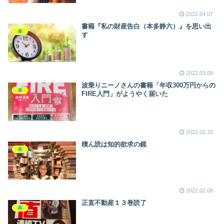
2022.04.07
書籍『私の財産告白（本多静六）』を思い出
本
す
2022.03.09
波乗りニーノさんの書籍「年収300万円からの
本
FIRE入門」がようやく届いた
2022.02.15
積ん読は知的欲求の鏡
本
2022.02.08
正直不動産１３巻読了
本