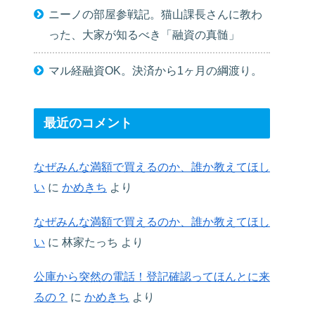
ニーノの部屋参戦記。猫山課長さんに教わ
った、大家が知るべき「融資の真髄」
マル経融資OK。決済から1ヶ月の綱渡り。
最近のコメント
なぜみんな満額で買えるのか、誰か教えてほし
い
に
かめきち
より
なぜみんな満額で買えるのか、誰か教えてほし
い
に
林家たっち
より
公庫から突然の電話！登記確認ってほんとに来
るの？
に
かめきち
より