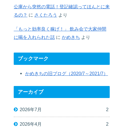
公庫から突然の電話！登記確認ってほんとに来
るの？
に
さくたろう
より
「もっと効率良く稼げ！」 飲み会で大家仲間
に喝を入れられた話
に
かめきち
より
ブックマーク
かめきちの旧ブログ（2020/7～2021/7）
アーカイブ
2026年7月
2
2026年4月
2