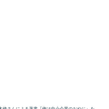
木修さんによる著書『俺は中小企業のおやじ』を