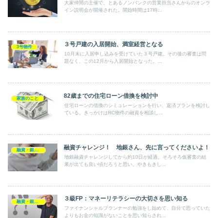
大家仲間の主催で、とあるノンバンクの営業担当さんからのオンラ
イン説明会が開催された。開始時間は17時...
３号戸建の入居開始、満室経営となる
3号物件
10月末に入居申し込みを受けていた３号戸建。その後の審査は問
題なく、この12月から入居開始となった。...
82歳までの住宅ローン借換を検討中
家族のこと
住宅ローンの借換のシミュレーションを行い、返済プランを検討し
ている。きっかけはRC物件の融資を相談し...
融資チャレンジ！ 地銀さん、先に言ってくださいよ！
融資・銀行開拓
地銀融資チャレンジしてから約10日が経過。そろそろ仮審査の結
果が出ても良い頃だろうと思い、やきもきし...
３級FP：マネーリテラシーの大切さを思い知る
融資・銀行開拓
ファイナンシャルプランナーの勉強をし始めて、自分で思っていた
よりもお金の知識がないことを思い知らされ...