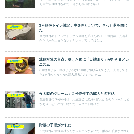
も自主管理物件なので、何かあれば私が駆け...
3号物件トイレ戦記：中を見ただけで、そっと蓋を閉じ
3号物件
た
３号物件のトイレでトラブル連絡を受けたのは、1週間前。入居者
から「水が止まらない」という。常にではな...
凍結対策の盲点。溶けた後に「目詰まり」が起きるメカ
6号物件
ニズム
6号物件から、穏やかじゃない連絡が飛び込んできた。入居してま
だ1ヶ月のピカピカの新入居者さんから、仲...
夜８時のクレーム：２号物件での隣人との対話
２号物件
自主管理の２号物件は、入居直後に滞納や隣人からのクレームなど
があり、思い出深い物件だ。スタート時はど...
階段の手摺が外れた
１号物件
１号物件の管理会社さんからメールが届いた。階段の手摺が外れて