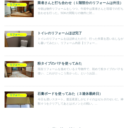
業者さんと打ち合わせ（１階部分のリフォームは外注）
リフォーム・DIY
今朝は物件リフォームをしつつ、午前中は業者さんと現場での打ち
合わせを行った。5DKの間取りの物件に対...
トイレのリフォームほぼ完了
リフォーム・DIY
トイレのリフォームをほぼ終えたので、行った作業を思い出しなが
ら書いてみたい。リフォーム内容【リフォー...
粉タイプのパテを使ってみた
リフォーム・DIY
現在リフォームを進めている２号物件で、初めて粉タイプのパテを
使い、これがけっこう良かった。というお話...
石膏ボードを使ってみた（３連休最終日）
リフォーム・DIY
今日も遅いスタート。最近夜更しがヒドイのはゼルダのせいだ。神
獣４つをクリアしてあとはガノンとの戦い。...