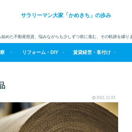
サラリーマン大家「かめきち」の歩み
始めた不動産投資、悩みながらも少しずつ前に進む、その軌跡を綴りま
察
リフォーム・DIY
賃貸経営・客付け
品
2021.12.03