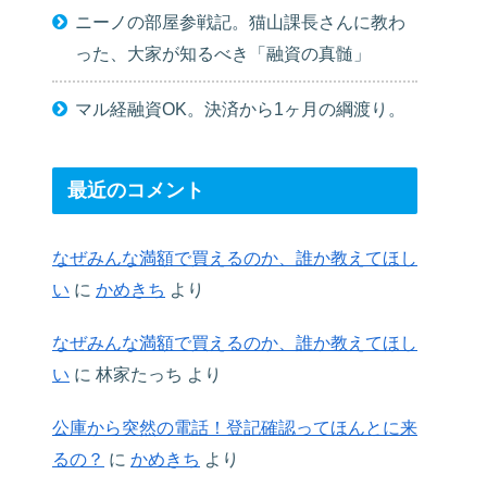
ニーノの部屋参戦記。猫山課長さんに教わ
った、大家が知るべき「融資の真髄」
マル経融資OK。決済から1ヶ月の綱渡り。
最近のコメント
なぜみんな満額で買えるのか、誰か教えてほし
い
に
かめきち
より
なぜみんな満額で買えるのか、誰か教えてほし
い
に
林家たっち
より
公庫から突然の電話！登記確認ってほんとに来
るの？
に
かめきち
より