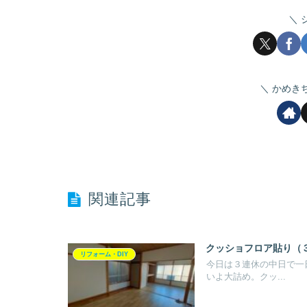
かめき
関連記事
クッショフロア貼り（
リフォーム・DIY
今日は３連休の中日で一
いよ大詰め。クッ...