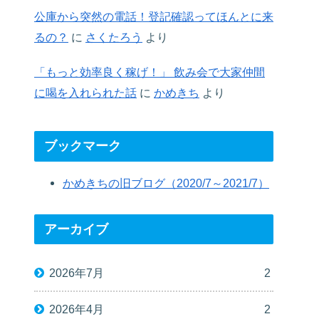
公庫から突然の電話！登記確認ってほんとに来
るの？
に
さくたろう
より
「もっと効率良く稼げ！」 飲み会で大家仲間
に喝を入れられた話
に
かめきち
より
ブックマーク
かめきちの旧ブログ（2020/7～2021/7）
アーカイブ
2026年7月
2
2026年4月
2