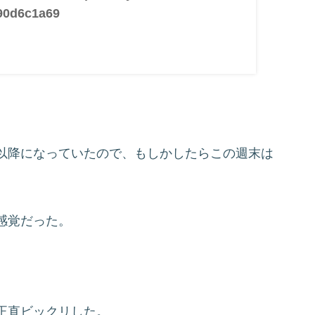
90d6c1a69
以降になっていたので、もしかしたらこの週末は
。
感覚だった。
正直ビックリした。