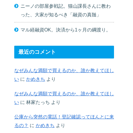
ニーノの部屋参戦記。猫山課長さんに教わ
った、大家が知るべき「融資の真髄」
マル経融資OK。決済から1ヶ月の綱渡り。
最近のコメント
なぜみんな満額で買えるのか、誰か教えてほし
い
に
かめきち
より
なぜみんな満額で買えるのか、誰か教えてほし
い
に
林家たっち
より
公庫から突然の電話！登記確認ってほんとに来
るの？
に
かめきち
より