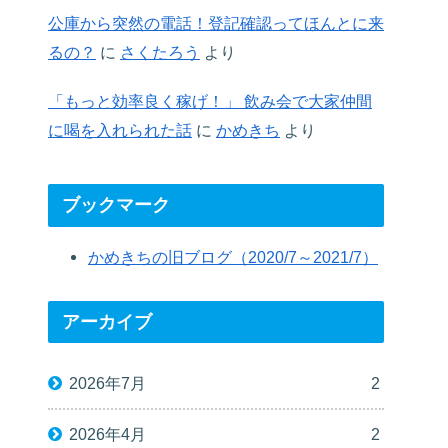
公庫から突然の電話！登記確認ってほんとに来
るの？
に
さくたろう
より
「もっと効率良く稼げ！」 飲み会で大家仲間
に喝を入れられた話
に
かめきち
より
ブックマーク
かめきちの旧ブログ（2020/7～2021/7）
アーカイブ
2026年7月
2
2026年4月
2