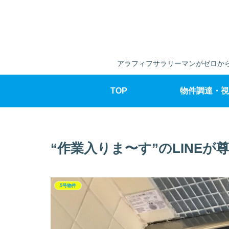
アラフィフサラリーマンがゼロから
TOP
物件調達・視
“作業入りま〜す”のLINEが
5号物件