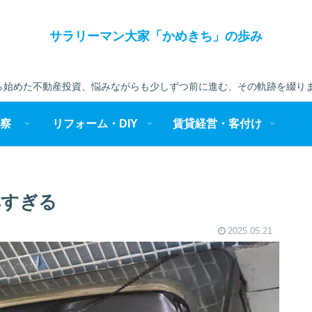
サラリーマン大家「かめきち」の歩み
始めた不動産投資、悩みながらも少しずつ前に進む、その軌跡を綴りま
察
リフォーム・DIY
賃貸経営・客付け
尊すぎる
2025.05.21