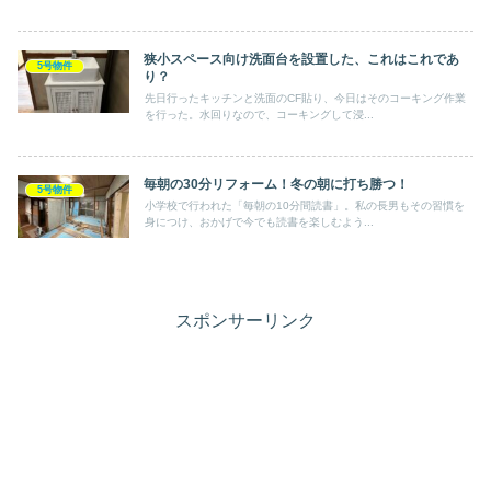
狭小スペース向け洗面台を設置した、これはこれであ
5号物件
り？
先日行ったキッチンと洗面のCF貼り、今日はそのコーキング作業
を行った。水回りなので、コーキングして浸...
毎朝の30分リフォーム！冬の朝に打ち勝つ！
5号物件
小学校で行われた「毎朝の10分間読書」。私の長男もその習慣を
身につけ、おかげで今でも読書を楽しむよう...
スポンサーリンク