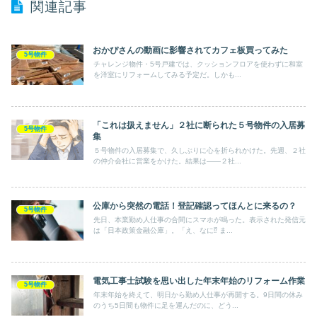
関連記事
おかぴさんの動画に影響されてカフェ板買ってみた
5号物件
チャレンジ物件・5号戸建では、クッションフロアを使わずに和室
を洋室にリフォームしてみる予定だ。しかも...
「これは扱えません」２社に断られた５号物件の入居募
5号物件
集
５号物件の入居募集で、久しぶりに心を折られかけた。先週、２社
の仲介会社に営業をかけた。結果は――２社...
公庫から突然の電話！登記確認ってほんとに来るの？
5号物件
先日、本業勤め人仕事の合間にスマホが鳴った。表示された発信元
は「日本政策金融公庫」。「え、なに⁉ ま...
電気工事士試験を思い出した年末年始のリフォーム作業
5号物件
年末年始を終えて、明日から勤め人仕事が再開する。9日間の休み
のうち5日間も物件に足を運んだのに、どう...