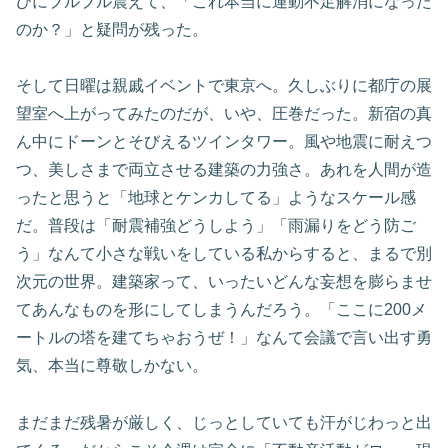
びにプルプル震えて、「これ本当に運動不足解消になった
のか？」と疑問が残った。
そして日曜は親戚イベントで東京へ。久しぶりに都庁の展
望室へ上がってみたのだが、いや、圧巻だった。新宿の真
ん中にドーンとそびえるツインタワー。風や地震に耐えつ
つ、美しさまで両立させる建築の力強さ。あれを人間が造
ったと思うと「地球とケンカしてる」ようなスケール感
だ。普段は「耐震補強どうしよう」「雨漏りをどう防ご
う」なんて小さな戦いをしている私からすると、まるで別
次元の世界。建築家って、いったいどんな妄想を膨らませ
てあんなものを形にしてしまうんだろう。「ここに200メ
ートルの塔を建てちゃおうぜ！」なんて会議で言い出す勇
気、本当に尊敬しかない。
まだまだ残暑が厳しく、じっとしていても汗がじわっと出