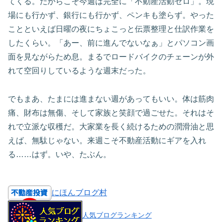
てくる。だからこそ今週は完全に「不動産活動ゼロ」。現
場にも行かず、銀行にも行かず、ペンキも塗らず。やった
ことといえば日曜の夜にちょこっと伝票整理と仕訳作業を
したくらい。「あー、前に進んでないなぁ」とパソコン画
面を見ながらため息。まるでロードバイクのチェーンが外
れて空回りしているような週末だった。
でもまあ、たまには進まない週があってもいい。体は筋肉
痛、財布は無傷、そして家族と笑顔で過ごせた。それはそ
れで立派な収穫だ。大家業を長く続けるための潤滑油と思
えば、無駄じゃない。来週こそ不動産活動にギアを入れ
る……はず。いや、たぶん。
にほんブログ村
人気ブログランキング