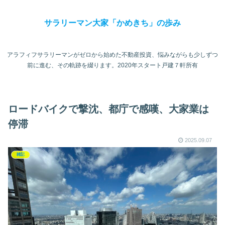
サラリーマン大家「かめきち」の歩み
アラフィフサラリーマンがゼロから始めた不動産投資、悩みながらも少しずつ
前に進む、その軌跡を綴ります。2020年スタート戸建７軒所有
ロードバイクで撃沈、都庁で感嘆、大家業は
停滞
2025.09.07
雑記