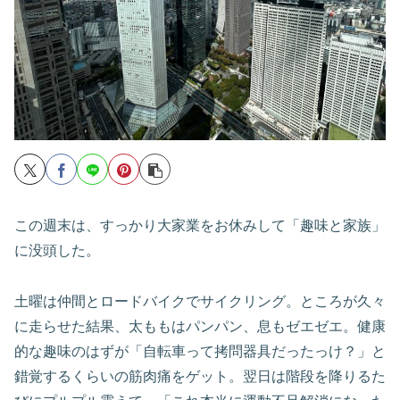
この週末は、すっかり大家業をお休みして「趣味と家族」
に没頭した。
土曜は仲間とロードバイクでサイクリング。ところが久々
に走らせた結果、太ももはパンパン、息もゼエゼエ。健康
的な趣味のはずが「自転車って拷問器具だったっけ？」と
錯覚するくらいの筋肉痛をゲット。翌日は階段を降りるた