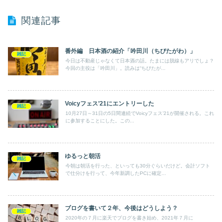
関連記事
番外編 日本酒の紹介「吟田川（ちびたがわ）」
雑記
今日は不動産じゃなくて日本酒の話。たまには脱線もアリでしょ？
今回の主役は「吟田川」。読みは“ちびたが...
Voicyフェス’21にエントリーした
雑記
10月27日～31日の5日間連続でVoicyフェス’21が開催される。これ
に参加することにした。この...
ゆるっと朝活
雑記
今朝は朝活を行った、といっても30分ぐらいだけど。会計ソフト
で仕分けを行って、今年新調したPCに確定...
ブログを書いて２年、今後はどうしよう？
雑記
2020年の７月に楽天でブログを書き始め、2021年７月に