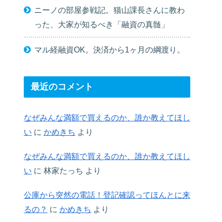
ニーノの部屋参戦記。猫山課長さんに教わ
った、大家が知るべき「融資の真髄」
マル経融資OK。決済から1ヶ月の綱渡り。
最近のコメント
なぜみんな満額で買えるのか、誰か教えてほし
い
に
かめきち
より
なぜみんな満額で買えるのか、誰か教えてほし
い
に
林家たっち
より
公庫から突然の電話！登記確認ってほんとに来
るの？
に
かめきち
より