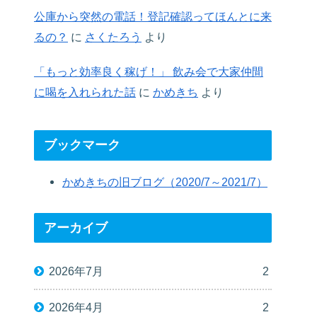
公庫から突然の電話！登記確認ってほんとに来
るの？
に
さくたろう
より
「もっと効率良く稼げ！」 飲み会で大家仲間
に喝を入れられた話
に
かめきち
より
ブックマーク
かめきちの旧ブログ（2020/7～2021/7）
アーカイブ
2026年7月
2
2026年4月
2