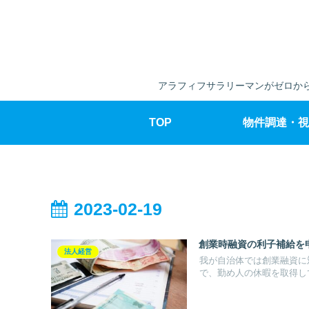
アラフィフサラリーマンがゼロから
TOP
物件調達・視
2023-02-19
創業時融資の利子補給を
法人経営
我が自治体では創業融資に
で、勤め人の休暇を取得して