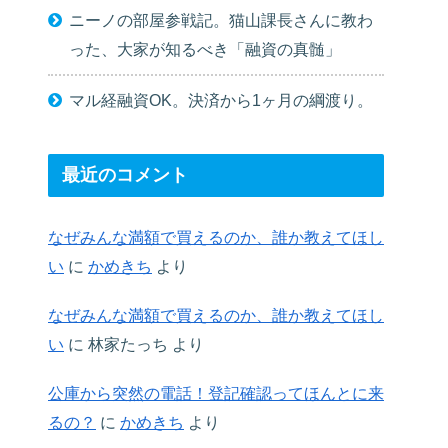
ニーノの部屋参戦記。猫山課長さんに教わ
った、大家が知るべき「融資の真髄」
マル経融資OK。決済から1ヶ月の綱渡り。
最近のコメント
なぜみんな満額で買えるのか、誰か教えてほし
い
に
かめきち
より
なぜみんな満額で買えるのか、誰か教えてほし
い
に
林家たっち
より
公庫から突然の電話！登記確認ってほんとに来
るの？
に
かめきち
より