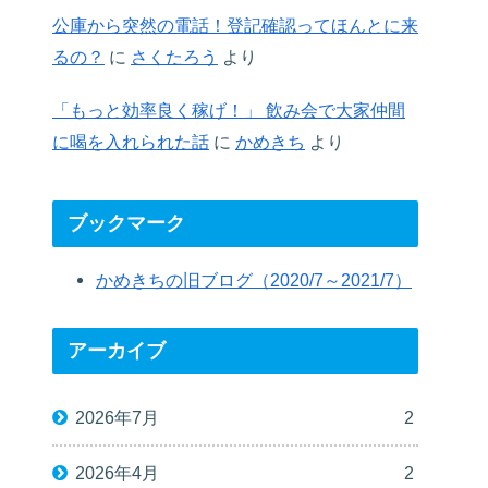
公庫から突然の電話！登記確認ってほんとに来
るの？
に
さくたろう
より
「もっと効率良く稼げ！」 飲み会で大家仲間
に喝を入れられた話
に
かめきち
より
ブックマーク
かめきちの旧ブログ（2020/7～2021/7）
アーカイブ
2026年7月
2
2026年4月
2