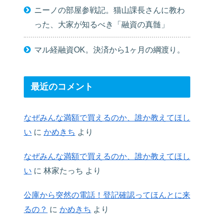
ニーノの部屋参戦記。猫山課長さんに教わ
った、大家が知るべき「融資の真髄」
マル経融資OK。決済から1ヶ月の綱渡り。
最近のコメント
なぜみんな満額で買えるのか、誰か教えてほし
い
に
かめきち
より
なぜみんな満額で買えるのか、誰か教えてほし
い
に
林家たっち
より
公庫から突然の電話！登記確認ってほんとに来
るの？
に
かめきち
より