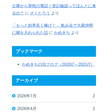
公庫から突然の電話！登記確認ってほんとに来
るの？
に
さくたろう
より
「もっと効率良く稼げ！」 飲み会で大家仲間
に喝を入れられた話
に
かめきち
より
ブックマーク
かめきちの旧ブログ（2020/7～2021/7）
アーカイブ
2026年7月
2
2026年4月
2