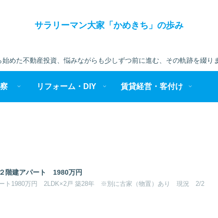
サラリーマン大家「かめきち」の歩み
始めた不動産投資、悩みながらも少しずつ前に進む、その軌跡を綴りま
察
リフォーム・DIY
賃貸経営・客付け
２階建アパート 1980万円
1980万円 2LDK×2戸 築28年 ※別に古家（物置）あり 現況 2/2