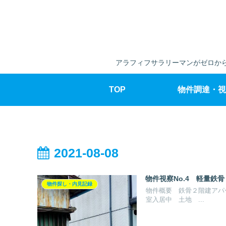
アラフィフサラリーマンがゼロから
TOP
物件調達・視
2021-08-08
物件視察No.4 軽量鉄骨
物件探し・内見記録
物件概要 鉄骨２階建アパート
室入居中 土地 ...