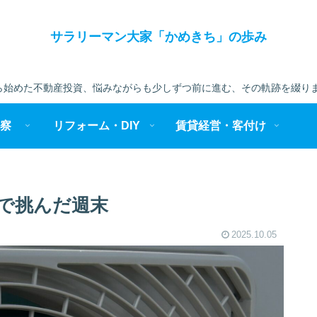
サラリーマン大家「かめきち」の歩み
始めた不動産投資、悩みながらも少しずつ前に進む、その軌跡を綴りま
察
リフォーム・DIY
賃貸経営・客付け
で挑んだ週末
2025.10.05