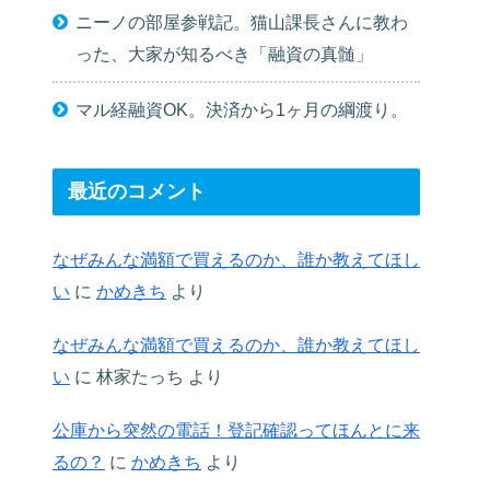
ニーノの部屋参戦記。猫山課長さんに教わ
った、大家が知るべき「融資の真髄」
マル経融資OK。決済から1ヶ月の綱渡り。
最近のコメント
なぜみんな満額で買えるのか、誰か教えてほし
い
に
かめきち
より
なぜみんな満額で買えるのか、誰か教えてほし
い
に
林家たっち
より
公庫から突然の電話！登記確認ってほんとに来
るの？
に
かめきち
より