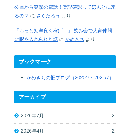
公庫から突然の電話！登記確認ってほんとに来
るの？
に
さくたろう
より
「もっと効率良く稼げ！」 飲み会で大家仲間
に喝を入れられた話
に
かめきち
より
ブックマーク
かめきちの旧ブログ（2020/7～2021/7）
アーカイブ
2026年7月
2
2026年4月
2