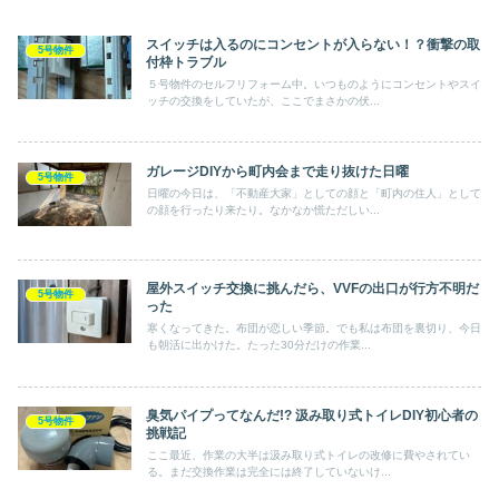
スイッチは入るのにコンセントが入らない！？衝撃の取
5号物件
付枠トラブル
５号物件のセルフリフォーム中。いつものようにコンセントやスイ
ッチの交換をしていたが、ここでまさかの伏...
ガレージDIYから町内会まで走り抜けた日曜
5号物件
日曜の今日は、「不動産大家」としての顔と「町内の住人」として
の顔を行ったり来たり。なかなか慌ただしい...
屋外スイッチ交換に挑んだら、VVFの出口が行方不明だ
5号物件
った
寒くなってきた。布団が恋しい季節。でも私は布団を裏切り、今日
も朝活に出かけた。たった30分だけの作業...
臭気パイプってなんだ!? 汲み取り式トイレDIY初心者の
5号物件
挑戦記
ここ最近、作業の大半は汲み取り式トイレの改修に費やされてい
る。まだ交換作業は完全には終了していないけ...