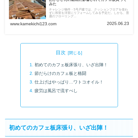
みた
チャレンジ物件・5号戸建では、クッションフロアを使わ
ずに和室を洋室にリフォームしてみる予定だ。しかも、普
通のフローリング...
2025.06.23
www.kamekichi123.com
目次
初めてのカフェ板床張り、いざ出陣！
節だらけのカフェ板と格闘
仕上げはやっぱり…ワトコオイル！
疲労は風呂で流すべし
初めてのカフェ板床張り、いざ出陣！