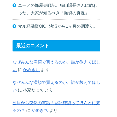
ニーノの部屋参戦記。猫山課長さんに教わ
った、大家が知るべき「融資の真髄」
マル経融資OK。決済から1ヶ月の綱渡り。
最近のコメント
なぜみんな満額で買えるのか、誰か教えてほし
い
に
かめきち
より
なぜみんな満額で買えるのか、誰か教えてほし
い
に
林家たっち
より
公庫から突然の電話！登記確認ってほんとに来
るの？
に
かめきち
より