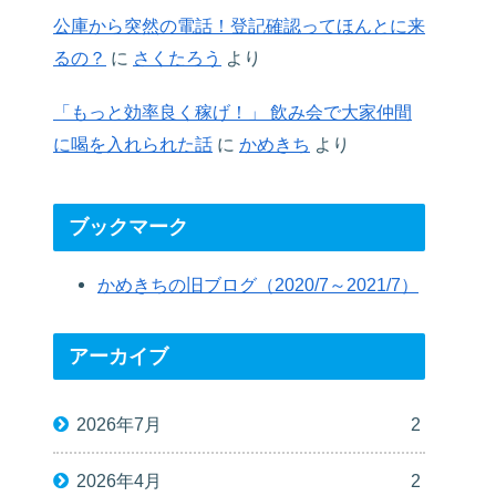
公庫から突然の電話！登記確認ってほんとに来
るの？
に
さくたろう
より
「もっと効率良く稼げ！」 飲み会で大家仲間
に喝を入れられた話
に
かめきち
より
ブックマーク
かめきちの旧ブログ（2020/7～2021/7）
アーカイブ
2026年7月
2
2026年4月
2