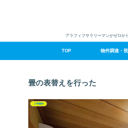
アラフィフサラリーマンがゼロから
TOP
物件調達・視
畳の表替えを行った
２号物件