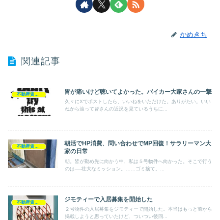
かめきち
関連記事
胃が痛いけど聴いてよかった。バイカー大家さんの一撃
不動産賃貸業
久々にXでポストしたら、いいねをいただけた。ありがたい。いい
ねから辿って皆さんの近況を見ているうちに...
朝活でHP消費、問い合わせでMP回復！サラリーマン大
不動産賃貸業
家の日常
朝。皆が勤め先に向かう中、私は５号物件へ向かった。そこで行う
のは──壮大なミッション。……ゴミ捨て。...
ジモティーで入居募集を開始した
不動産賃貸業
２号物件の入居募集をジモティーで開始した。本当はもっと前から
掲載しようと思っていたけど、ついつい後回...