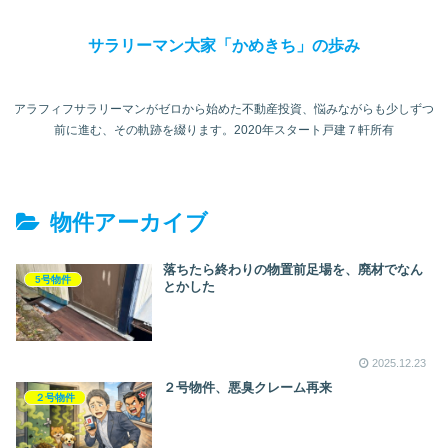
サラリーマン大家「かめきち」の歩み
アラフィフサラリーマンがゼロから始めた不動産投資、悩みながらも少しずつ
前に進む、その軌跡を綴ります。2020年スタート戸建７軒所有
物件アーカイブ
落ちたら終わりの物置前足場を、廃材でなん
5号物件
とかした
2025.12.23
２号物件、悪臭クレーム再来
２号物件