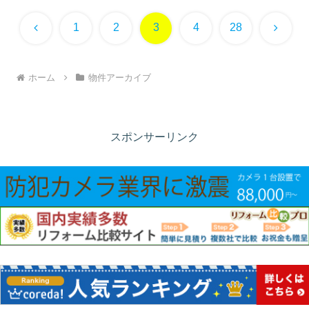
前
次
1
2
3
4
28
へ
へ
ホーム
物件アーカイブ
スポンサーリンク