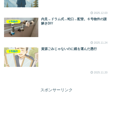
2025.12.03
内見→ドラム式→蛇口→配管。６号物件の謎
6号物件
解きDIY
2025.11.24
資源ごみじゃないのに鏡を運んだ愚行
5号物件
2025.11.20
スポンサーリンク