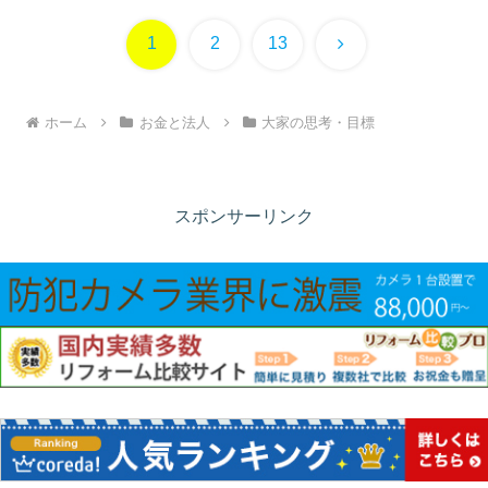
次
1
2
13
へ
ホーム
お金と法人
大家の思考・目標
スポンサーリンク