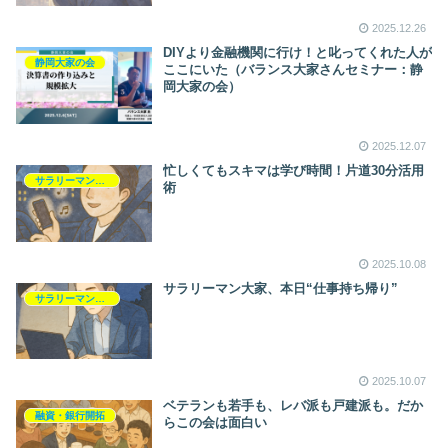
2025.12.26
DIYより金融機関に行け！と叱ってくれた人が
静岡大家の会
ここにいた（バランス大家さんセミナー：静
岡大家の会）
2025.12.07
忙しくてもスキマは学び時間！片道30分活用
サラリーマンライフ
術
2025.10.08
サラリーマン大家、本日“仕事持ち帰り”
サラリーマンライフ
2025.10.07
ベテランも若手も、レバ派も戸建派も。だか
融資・銀行開拓
らこの会は面白い